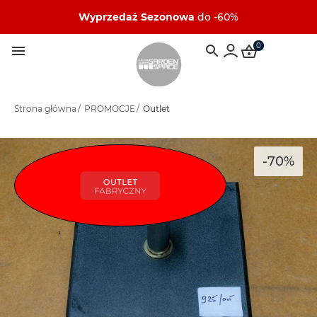
Wyprzedaż Sezonowa
do -60%
0
Strona główna
/
PROMOCJE
/
Outlet
-70%