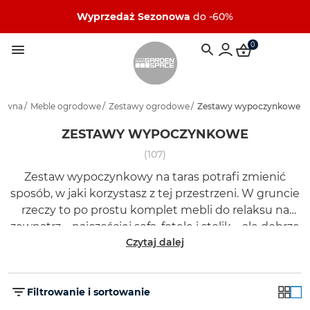
Wyprzedaż Sezonowa
do -60%
0
łówna
/
Meble ogrodowe
/
Zestawy ogrodowe
/
Zestawy wypoczynkowe
ZESTAWY WYPOCZYNKOWE
(107)
Zestaw wypoczynkowy na taras potrafi zmienić
sposób, w jaki korzystasz z tej przestrzeni. W gruncie
rzeczy to po prostu komplet mebli do relaksu na
zewnątrz – najczęściej sofa, fotele i stolik – ale dobrze
Czytaj dalej
zaprojektowany działa jak scenografia dla
codziennych chwil.
Filtrowanie i sortowanie