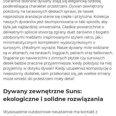
Starannie dobrane dywany stają się elegancką ozdobą
podkreślającą charakter przestrzeni. Dywan zewnętrzny
położony na tarasowych deskach sprawi, że nawet
najprostsza aranżacja stanie się ciepła i przytulna. Kolekcja
naszych dywanów jest skomponowana w taki sposób, aby
była jak najbardziej uniwersalna. Gładkie powierzchnie o
delikatnym splocie stworzą zgrany duet zarówno z bogato
zdobionymi meblami inspirowanymi stylem retro, jak i
minimalistycznym kompletem wypoczynkowym o
surowym, chłodnym wyrazie. Nasze dywany mile widziane
są w altanach, na tarasach, loggiach, patiach oraz balkonach.
Stąpanie po nawierzchni z zimnych płytek czy surowych
desek będzie znacznie przyjemniejsze, kiedy położysz na niej
przyjemny w dotyku dywan! Kiedy uzupełnisz kompozycję o
niepozorny dodatek, sam przekonasz się, jak wielkie zmiany
może wnieść do przestrzeni mały detal!
Dywany zewnętrzne Suns:
ekologiczne i solidne rozwiązania
Wyposażenie outdoorowe nieustannie ma kontakt z