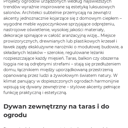
Projekty ogrodów urządzonych według najświeższych
trendów wyraźnie inspirowane są estetyką luksusowych
salonów. Architekci subtelnie przemycają na zewnątrz
akcenty jednoznacznie kojarzące się z domowym ciepłem –
wygodne meble wypoczynkowe sprzyjające odprężeniu,
nastrojowe oświetlenie, wysokiej jakości materiały,
dekoracje spinające w całość aranżacyjną wizję… Miejsce
prowizorycznych, drewnianych lub plastikowych krzeseł i
ławek zajęły ekskluzywne narożniki o modułowej budowie, a
składanych leżaków – szerokie, regulowane leżanki
rozpieszczające każdy mięsień. Taras, balkon czy obszerna
loggia nie są odrębnymi strefami – stają się przedłużeniem
domu, łącznikiem między uporządkowaną przestrzenią
opanowaną przez ludzi a żywiołowym światem natury. W
klimat panujący w dopieszczonych ogrodach harmonijnie
wpisują się dywany zewnętrzne – stylowe akcenty pełniące
funkcję praktyczną i estetyczną.
Dywan zewnętrzny na taras i do
ogrodu