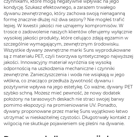
czynnikami, które mogą negatywnie wpływać na jego
kondycję. Szukasz efektownego, a zarazem trwałego
dywanu zewnętrznego, który zachowa swoją nienaganną
formę znacznie dłużej niż dwa sezony? Nie mogłeś trafić
lepiej. W kwestii jakości nie uznajemy kompromisów. W
trosce o zadowolenie naszych klientów oferujemy wyłącznie
wysokiej jakości produkty, które celująco zdają egzamin w
szczególnie wymagającym, zewnętrznym środowisku.
Wszystkie dywany zewnętrzne marki Suns wyprodukowane
są z materiału PET, czyli tworzywa syntetycznego najwyższej
jakości. Innowacyjny materiał wyróżnia się wysoką
odpornością na uszkodzenia mechaniczne i czynniki
zewnętrzne. Zanieczyszczenia i woda nie wsiąkają w jego
włókna, co znacząco przedłuża żywotność dywanu i
pozytywnie wpływa na jego estetykę. Co ważne, dywany PET
szybko schną. Możesz mieć pewność, że nowy dodatek
położony na tarasowych deskach nie straci swojej barwy
pomimo ekspozycji na promieniowanie UV. Ponadto,
dywany proponowane przez markę Suns wyjątkowo łatwo
utrzymać w nieskazitelnej czystości. Długotrwały kontakt z
wilgocią nie skutkuje pojawieniem się pleśni na dywanie.