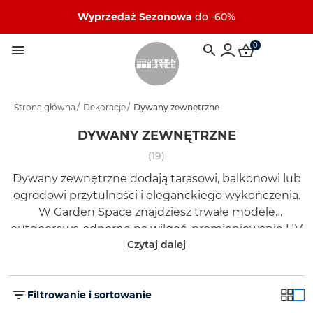
Wyprzedaż Sezonowa
do -60%
0
Strona główna
/
Dekoracje
/
Dywany zewnętrzne
DYWANY ZEWNĘTRZNE
(19)
Dywany zewnętrzne dodają tarasowi, balkonowi lub
ogrodowi przytulności i eleganckiego wykończenia.
W Garden Space znajdziesz trwałe modele
outdoorowe odporne na wilgoć, promieniowanie UV
Czytaj dalej
i codzienne użytkowanie.
Filtrowanie i sortowanie