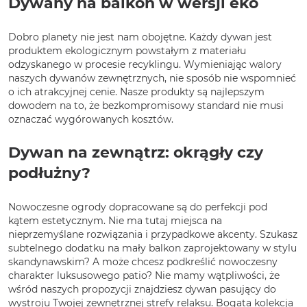
Dywany na balkon w wersji eko
Dobro planety nie jest nam obojętne. Każdy dywan jest
produktem ekologicznym powstałym z materiału
odzyskanego w procesie recyklingu. Wymieniając walory
naszych dywanów zewnętrznych, nie sposób nie wspomnieć
o ich atrakcyjnej cenie. Nasze produkty są najlepszym
dowodem na to, że bezkompromisowy standard nie musi
oznaczać wygórowanych kosztów.
Dywan na zewnątrz: okrągły czy
podłużny?
Nowoczesne ogrody dopracowane są do perfekcji pod
kątem estetycznym. Nie ma tutaj miejsca na
nieprzemyślane rozwiązania i przypadkowe akcenty. Szukasz
subtelnego dodatku na mały balkon zaprojektowany w stylu
skandynawskim? A może chcesz podkreślić nowoczesny
charakter luksusowego patio? Nie mamy wątpliwości, że
wśród naszych propozycji znajdziesz dywan pasujący do
wystroju Twojej zewnętrznej strefy relaksu. Bogata kolekcja