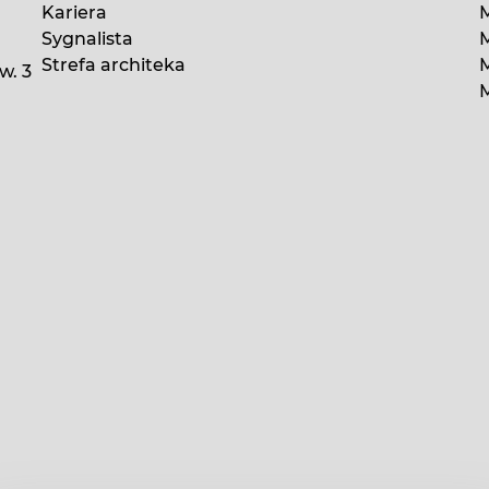
Kariera
M
Sygnalista
M
Strefa architeka
w. 3