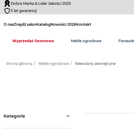
Dobra Marka & Lider Jakości 2025
5 lat gwarancji
O nas
Znajdź salon
Katalog
Nowości 2026
Kontakt
Wyprzedaż Sezonowa
Meble ogrodowe
Parasol
Strona główna
/
Meble ogrodowe
/
Telewizory zewnętrzne
Kategorie