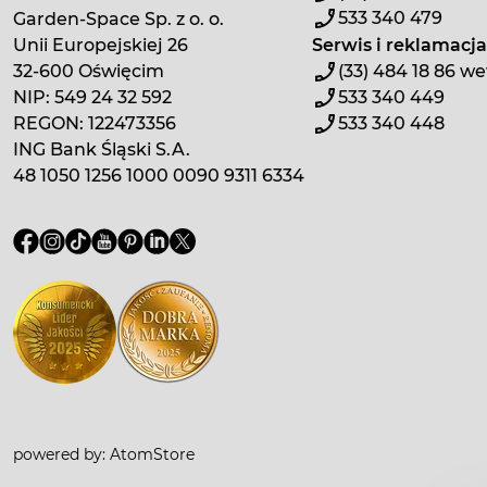
533 340 479
Garden-Space Sp. z o. o.
Unii Europejskiej 26
Serwis i reklamacja
32-600 Oświęcim
(33) 484 18 86 we
NIP: 549 24 32 592
533 340 449
REGON: 122473356
533 340 448
ING Bank Śląski S.A.
48 1050 1256 1000 0090 9311 6334
powered by:
AtomStore