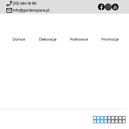
(33) 484 18 86
info@gardenspace.pl
Donice
Dekoracje
Pokrowce
Promocje