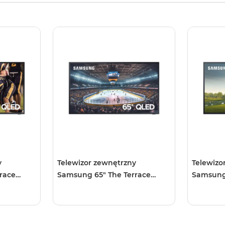
y
Telewizor zewnętrzny
Telewizo
race
Samsung 65" The Terrace
Samsung 
LST7TG (2023)
LST7TG (