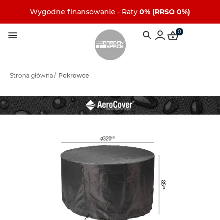
Wygodne finansowanie - Raty
0% (RRSO 0%)
0
Strona główna
/
Pokrowce