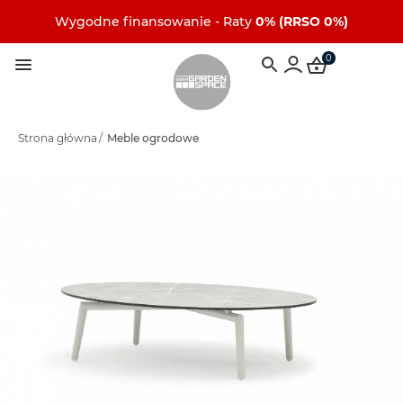
Wygodne finansowanie - Raty
0% (RRSO 0%)
0
Strona główna
/
Meble ogrodowe