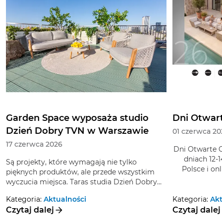
Garden Space wyposaża studio
Dni Otwar
Dzień Dobry TVN w Warszawie
01 czerwca 20
17 czerwca 2026
Dni Otwarte 
dniach 12-
Są projekty, które wymagają nie tylko
Polsce i on
pięknych produktów, ale przede wszystkim
pełne inspi
wyczucia miejsca. Taras studia Dzień Dobry
również wyjąt
TVN to przestrzeń wyjątkowa - otwarta,
staną się dos
Kategoria:
Aktualności
Kategoria:
Akt
reprezentacyjna, pełna światła i codziennej
Garden Space odpowiadało za wyposażenie
sw
Czytaj dalej
Czytaj dalej
energii programu, który od lat towarzyszy
tarasu w meble, dodatki i rośliny dekoracyjne,
widzom przy porannej kawie. Właśnie dlatego