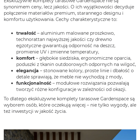
Ekskluzywne komplety tarasowe Gardenspace nie są
synonimem ceny, lecz jakości. O ich wyjątkowości decyduje
połączenie materiałów premium, starannego designu i
komfortu użytkowania. Cechy charakterystyczne to:
trwałość
– aluminium malowane proszkowo,
technorattan najwyższej jakości czy drewno
egzotyczne gwarantują odporność na deszcz,
promienie UV i zmienne temperatury,
komfort
– głębokie siedziska, ergonomiczne oparcia,
poduszki z tkanin outdoorowych odpornych na wilgoć,
elegancja
– stonowane kolory, proste linie i dbałość o
detale sprawiają, że meble nie wychodzą z mody,
funkcjonalność
– modułowe rozwiązania pozwalają
tworzyć różne konfiguracje w zależności od okazji.
To dlatego ekskluzywne komplety tarasowe Gardenspace są
wyborem osób, które oczekują więcej – nie tylko wygody, ale
też inwestycji w jakość życia.