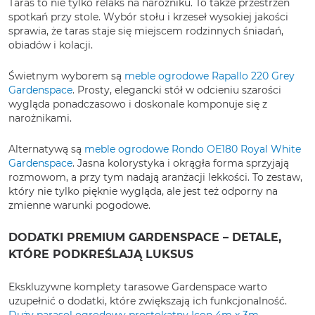
Taras to nie tylko relaks na narożniku. To także przestrzeń
spotkań przy stole. Wybór stołu i krzeseł wysokiej jakości
sprawia, że taras staje się miejscem rodzinnych śniadań,
obiadów i kolacji.
Świetnym wyborem są
meble ogrodowe Rapallo 220 Grey
Gardenspace
. Prosty, elegancki stół w odcieniu szarości
wygląda ponadczasowo i doskonale komponuje się z
narożnikami.
Alternatywą są
meble ogrodowe Rondo OE180 Royal White
Gardenspace
. Jasna kolorystyka i okrągła forma sprzyjają
rozmowom, a przy tym nadają aranżacji lekkości. To zestaw,
który nie tylko pięknie wygląda, ale jest też odporny na
zmienne warunki pogodowe.
DODATKI PREMIUM GARDENSPACE – DETALE,
KTÓRE PODKREŚLAJĄ LUKSUS
Ekskluzywne komplety tarasowe Gardenspace warto
uzupełnić o dodatki, które zwiększają ich funkcjonalność.