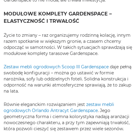
Gardenspace to nie moda, ale trwała inwestycja.
MODUŁOWE KOMPLETY GARDENSPACE –
ELASTYCZNOŚĆ I TRWAŁOŚĆ
Życie to zmiany – raz organizujemy rodzinną kolację, innym
razem spotkanie w większym gronie, a czasem chcemy
odpocząć w samotności. W takich sytuacjach sprawdzają się
modułowe komplety tarasowe Gardenspace.
Zestaw mebli ogrodowych Scoop III Gardenspace
daje pełną
swobodę konfiguracji – można go ustawić w formie
narożnika, sofy lub oddzielnych foteli. Solidna konstrukcja i
odporność na warunki atmosferyczne sprawiają, że to zakup
na lata.
Równie eleganckim rozwiązaniem jest
zestaw mebli
ogrodowych Orlando Antracyt Gardenspace
. Jego
geometryczna forma i ciemna kolorystyka nadają aranżacji
nowoczesnego charakteru, a przy tym zapewniają trwałość,
która pozwoli cieszyć się zestawem przez wiele sezonów.