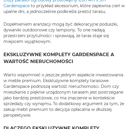
Duży parasol ogrodowy prostokątny Icon 4m x 3m
Gardenspace
to przykład akcesorium, które zapewnia cień w
upalne dni, a jednocześnie podkreśla prestiż tarasu.
Dopełnieniem aranżacji mogą być dekoracyjne poduszki,
dywaniki outdoorowe czy lampiony. To one nadają
przestrzeni przytulności i sprawiają, że taras staje się
miejscem wyjątkowym.
EKSKLUZYWNE KOMPLETY GARDENSPACE A
WARTOŚĆ NIERUCHOMOŚCI
Warto wspomnieć o jeszcze jednym aspekcie inwestowania
w meble premium. Ekskluzywne komplety tarasowe
Gardenspace podnoszą wartość nieruchomości. Dom czy
mieszkanie z pięknie urządzonym tarasem jest postrzegane
jako bardziej prestiżowe, co ma znaczenie w kontekście
sprzedaży czy wynajmu. To dodatkowy argument za tym, że
zakup mebli premium to decyzja opłacalna w dłuższej
perspektywie.
DLACZEGO EKSKLUZYWNE KOMPLETY