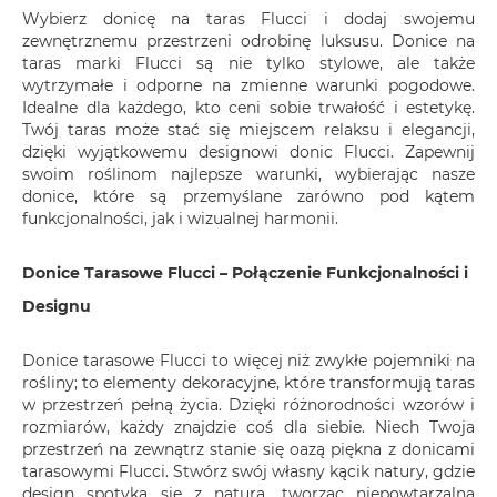
Wybierz donicę na taras Flucci i dodaj swojemu
zewnętrznemu przestrzeni odrobinę luksusu. Donice na
taras marki Flucci są nie tylko stylowe, ale także
wytrzymałe i odporne na zmienne warunki pogodowe.
Idealne dla każdego, kto ceni sobie trwałość i estetykę.
Twój taras może stać się miejscem relaksu i elegancji,
dzięki wyjątkowemu designowi donic Flucci. Zapewnij
swoim roślinom najlepsze warunki, wybierając nasze
donice, które są przemyślane zarówno pod kątem
funkcjonalności, jak i wizualnej harmonii.
Donice Tarasowe Flucci – Połączenie Funkcjonalności i
Designu
Donice tarasowe Flucci to więcej niż zwykłe pojemniki na
rośliny; to elementy dekoracyjne, które transformują taras
w przestrzeń pełną życia. Dzięki różnorodności wzorów i
rozmiarów, każdy znajdzie coś dla siebie. Niech Twoja
przestrzeń na zewnątrz stanie się oazą piękna z donicami
tarasowymi Flucci. Stwórz swój własny kącik natury, gdzie
design spotyka się z naturą, tworząc niepowtarzalną