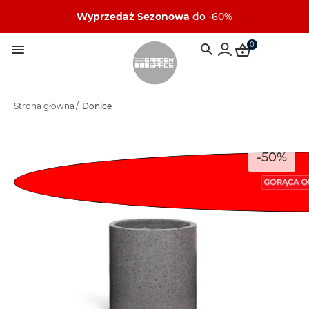
Wyprzedaż Sezonowa
do -60%
0
Strona główna
/
Donice
-50%