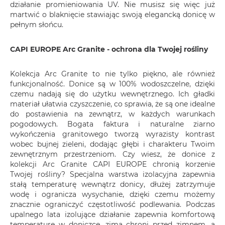
działanie promieniowania UV. Nie musisz się więc już
martwić o blaknięcie stawiając swoją elegancką donicę w
pełnym słońcu.
CAPI EUROPE Arc Granite - ochrona dla Twojej rośliny
Kolekcja Arc Granite to nie tylko piękno, ale również
funkcjonalność. Donice są w 100% wodoszczelne, dzięki
czemu nadają się do użytku wewnętrznego. Ich gładki
materiał ułatwia czyszczenie, co sprawia, że są one idealne
do postawienia na zewnątrz, w każdych warunkach
pogodowych. Bogata faktura i naturalne ziarno
wykończenia granitowego tworzą wyrazisty kontrast
wobec bujnej zieleni, dodając głębi i charakteru Twoim
zewnętrznym przestrzeniom. Czy wiesz, że donice z
kolekcji Arc Granite CAPI EUROPE chronią korzenie
Twojej rośliny? Specjalna warstwa izolacyjna zapewnia
stałą temperaturę wewnątrz donicy, dłużej zatrzymuje
wodę i ogranicza wysychanie, dzięki czemu możemy
znacznie ograniczyć częstotliwość podlewania. Podczas
upalnego lata izolujące działanie zapewnia komfortową
temperaturę w doniczce, zimą chroni przed zimnem, a