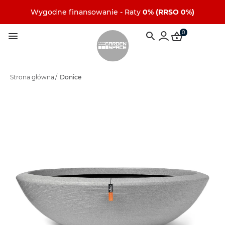
Wygodne finansowanie - Raty
0% (RRSO 0%)
0
Strona główna
/
Donice