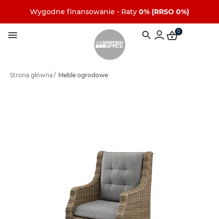
Wygodne finansowanie - Raty
0% (RRSO 0%)
0
Strona główna
/
Meble ogrodowe