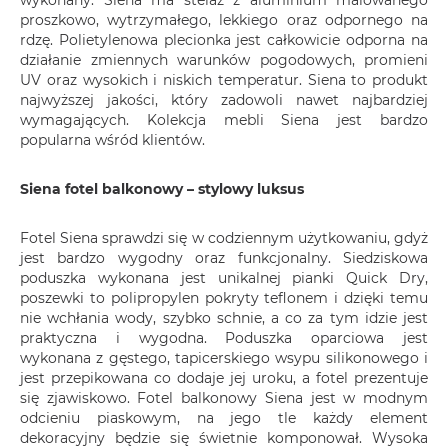
wykonany. Siena ma stelaż z aluminium malowanego
proszkowo, wytrzymałego, lekkiego oraz odpornego na
rdzę. Polietylenowa plecionka jest całkowicie odporna na
działanie zmiennych warunków pogodowych, promieni
UV oraz wysokich i niskich temperatur. Siena to produkt
najwyższej jakości, który zadowoli nawet najbardziej
wymagających. Kolekcja mebli Siena jest bardzo
popularna wśród klientów.
Siena fotel balkonowy – stylowy luksus
Fotel Siena sprawdzi się w codziennym użytkowaniu, gdyż
jest bardzo wygodny oraz funkcjonalny. Siedziskowa
poduszka wykonana jest unikalnej pianki Quick Dry,
poszewki to polipropylen pokryty teflonem i dzięki temu
nie wchłania wody, szybko schnie, a co za tym idzie jest
praktyczna i wygodna. Poduszka oparciowa jest
wykonana z gęstego, tapicerskiego wsypu silikonowego i
jest przepikowana co dodaje jej uroku, a fotel prezentuje
się zjawiskowo. Fotel balkonowy Siena jest w modnym
odcieniu piaskowym, na jego tle każdy element
dekoracyjny będzie się świetnie komponował. Wysoka