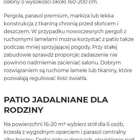
osłony o wysokości około 160-200 cm.
Pergola, parasol premium, markiza lub lekka
konstrukcja z tkaniną chronią przed słońcem i
deszczem. W przypadku nowoczesnych pergoli z
ruchomymi lamelami można korzystać z patio także
podczas mniej sprzyjającej pogody. Przy stałej
zabudowie sprawdź proporcje: zadaszenie nie
powinno nadmiernie zacieniać salonu. Dobrym
rozwiązaniem są ruchome lamele lub tkaniny, które
pozwalają regulować ilość światła.
PATIO JADALNIANE DLA
RODZINY
Na powierzchni 16-20 m² wybierz stół dla 6 osób,
krzesła z wygodnym oparciem i parasol centralny
albo boczny. Dodaj zioła w donicach, oświetlenie nad