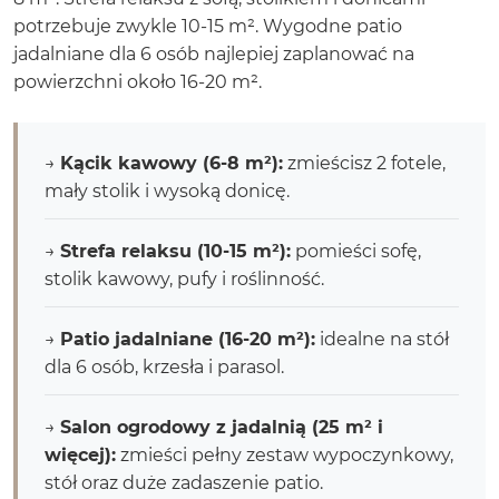
potrzebuje zwykle 10-15 m². Wygodne patio
jadalniane dla 6 osób najlepiej zaplanować na
powierzchni około 16-20 m².
→
Kącik kawowy (6-8 m²):
zmieścisz 2 fotele,
mały stolik i wysoką donicę.
→
Strefa relaksu (10-15 m²):
pomieści sofę,
stolik kawowy, pufy i roślinność.
→
Patio jadalniane (16-20 m²):
idealne na stół
dla 6 osób, krzesła i parasol.
→
Salon ogrodowy z jadalnią (25 m² i
więcej):
zmieści pełny zestaw wypoczynkowy,
stół oraz duże zadaszenie patio.