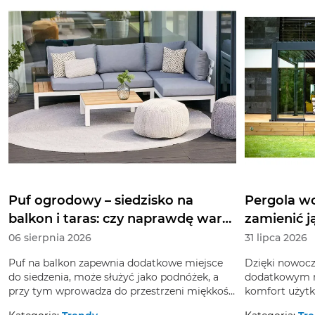
Puf ogrodowy – siedzisko na
Pergola wo
balkon i taras: czy naprawdę warto
zamienić 
zainwestować w taki mebel?
06 sierpnia 2026
31 lipca 2026
Puf na balkon zapewnia dodatkowe miejsce
Dzięki nowoc
do siedzenia, może służyć jako podnóżek, a
dodatkowym r
przy tym wprowadza do przestrzeni miękkość
komfort użytk
i bardziej swobodny rytm. Czy warto znaleźć
można przeksz