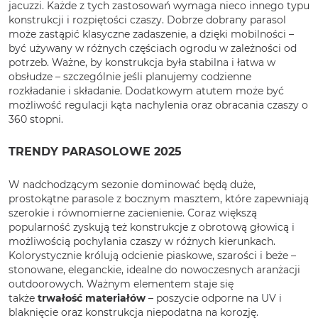
jacuzzi. Każde z tych zastosowań wymaga nieco innego typu
konstrukcji i rozpiętości czaszy. Dobrze dobrany parasol
może zastąpić klasyczne zadaszenie, a dzięki mobilności –
być używany w różnych częściach ogrodu w zależności od
potrzeb. Ważne, by konstrukcja była stabilna i łatwa w
obsłudze – szczególnie jeśli planujemy codzienne
rozkładanie i składanie. Dodatkowym atutem może być
możliwość regulacji kąta nachylenia oraz obracania czaszy o
360 stopni.
TRENDY PARASOLOWE 2025
W nadchodzącym sezonie dominować będą duże,
prostokątne parasole z bocznym masztem, które zapewniają
szerokie i równomierne zacienienie. Coraz większą
popularność zyskują też konstrukcje z obrotową głowicą i
możliwością pochylania czaszy w różnych kierunkach.
Kolorystycznie królują odcienie piaskowe, szarości i beże –
stonowane, eleganckie, idealne do nowoczesnych aranżacji
outdoorowych. Ważnym elementem staje się
także
trwałość materiałów
– poszycie odporne na UV i
blaknięcie oraz konstrukcja niepodatna na korozję.