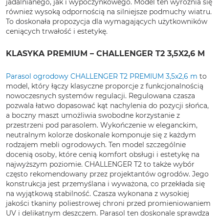
jadalnianego, jak i wypoczynkowego. Model ten wyróżnia się
również wysoką odpornością na silniejsze podmuchy wiatru.
To doskonała propozycja dla wymagających użytkowników
ceniących trwałość i estetykę.
KLASYKA PREMIUM – CHALLENGER T2 3,5X2,6 M
Parasol ogrodowy CHALLENGER T2 PREMIUM 3,5x2,6 m
to
model, który łączy klasyczne proporcje z funkcjonalnością
nowoczesnych systemów regulacji. Regulowana czasza
pozwala łatwo dopasować kąt nachylenia do pozycji słońca,
a boczny maszt umożliwia swobodne korzystanie z
przestrzeni pod parasolem. Wykończenie w eleganckim,
neutralnym kolorze doskonale komponuje się z każdym
rodzajem mebli ogrodowych. Ten model szczególnie
docenią osoby, które cenią komfort obsługi i estetykę na
najwyższym poziomie. CHALLENGER T2 to także wybór
często rekomendowany przez projektantów ogrodów. Jego
konstrukcja jest przemyślana i wyważona, co przekłada się
na wyjątkową stabilność. Czasza wykonana z wysokiej
jakości tkaniny poliestrowej chroni przed promieniowaniem
UV i delikatnym deszczem. Parasol ten doskonale sprawdza