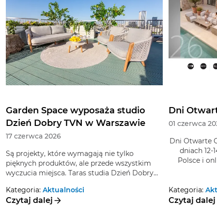
Garden Space wyposaża studio
Dni Otwar
Dzień Dobry TVN w Warszawie
01 czerwca 20
17 czerwca 2026
Dni Otwarte 
dniach 12-
Są projekty, które wymagają nie tylko
Polsce i on
pięknych produktów, ale przede wszystkim
pełne inspi
wyczucia miejsca. Taras studia Dzień Dobry
również wyjąt
TVN to przestrzeń wyjątkowa - otwarta,
staną się dos
Kategoria:
Aktualności
Kategoria:
Akt
reprezentacyjna, pełna światła i codziennej
Garden Space odpowiadało za wyposażenie
sw
Czytaj dalej
Czytaj dalej
energii programu, który od lat towarzyszy
tarasu w meble, dodatki i rośliny dekoracyjne,
widzom przy porannej kawie. Właśnie dlatego
które wspólnie stworzyły elegancką, spójną i