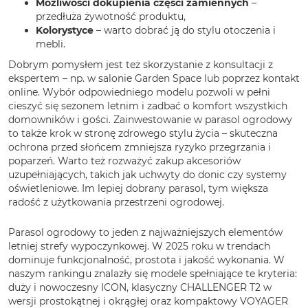
Możliwości dokupienia części zamiennych
–
przedłuża żywotność produktu,
Kolorystyce
– warto dobrać ją do stylu otoczenia i
mebli.
Dobrym pomysłem jest też skorzystanie z konsultacji z
ekspertem – np. w salonie Garden Space lub poprzez kontakt
online. Wybór odpowiedniego modelu pozwoli w pełni
cieszyć się sezonem letnim i zadbać o komfort wszystkich
domowników i gości. Zainwestowanie w parasol ogrodowy
to także krok w stronę zdrowego stylu życia – skuteczna
ochrona przed słońcem zmniejsza ryzyko przegrzania i
poparzeń. Warto też rozważyć zakup akcesoriów
uzupełniających, takich jak uchwyty do donic czy systemy
oświetleniowe. Im lepiej dobrany parasol, tym większa
radość z użytkowania przestrzeni ogrodowej.
Parasol ogrodowy to jeden z najważniejszych elementów
letniej strefy wypoczynkowej. W 2025 roku w trendach
dominuje funkcjonalność, prostota i jakość wykonania. W
naszym rankingu znalazły się modele spełniające te kryteria:
duży i nowoczesny ICON, klasyczny CHALLENGER T2 w
wersji prostokątnej i okrągłej oraz kompaktowy VOYAGER