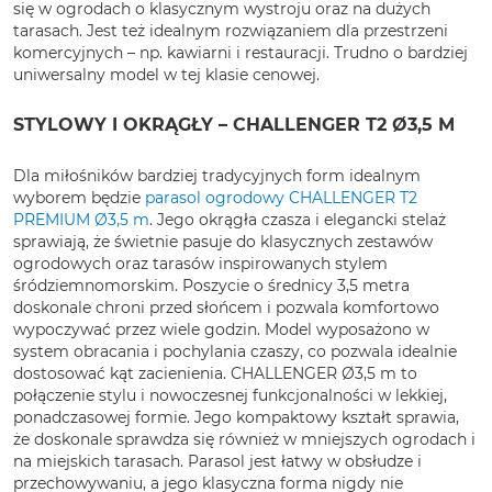
się w ogrodach o klasycznym wystroju oraz na dużych
tarasach. Jest też idealnym rozwiązaniem dla przestrzeni
komercyjnych – np. kawiarni i restauracji. Trudno o bardziej
uniwersalny model w tej klasie cenowej.
STYLOWY I OKRĄGŁY – CHALLENGER T2 Ø3,5 M
Dla miłośników bardziej tradycyjnych form idealnym
wyborem będzie
parasol ogrodowy CHALLENGER T2
PREMIUM Ø3,5 m
. Jego okrągła czasza i elegancki stelaż
sprawiają, że świetnie pasuje do klasycznych zestawów
ogrodowych oraz tarasów inspirowanych stylem
śródziemnomorskim. Poszycie o średnicy 3,5 metra
doskonale chroni przed słońcem i pozwala komfortowo
wypoczywać przez wiele godzin. Model wyposażono w
system obracania i pochylania czaszy, co pozwala idealnie
dostosować kąt zacienienia. CHALLENGER Ø3,5 m to
połączenie stylu i nowoczesnej funkcjonalności w lekkiej,
ponadczasowej formie. Jego kompaktowy kształt sprawia,
że doskonale sprawdza się również w mniejszych ogrodach i
na miejskich tarasach. Parasol jest łatwy w obsłudze i
przechowywaniu, a jego klasyczna forma nigdy nie