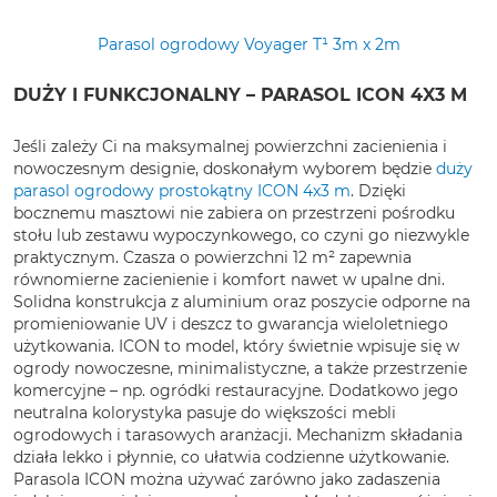
Parasol ogrodowy Voyager T¹ 3m x 2m
DUŻY I FUNKCJONALNY – PARASOL ICON 4X3 M
Jeśli zależy Ci na maksymalnej powierzchni zacienienia i
nowoczesnym designie, doskonałym wyborem będzie
duży
parasol ogrodowy prostokątny ICON 4x3 m
. Dzięki
bocznemu masztowi nie zabiera on przestrzeni pośrodku
stołu lub zestawu wypoczynkowego, co czyni go niezwykle
praktycznym. Czasza o powierzchni 12 m² zapewnia
równomierne zacienienie i komfort nawet w upalne dni.
Solidna konstrukcja z aluminium oraz poszycie odporne na
promieniowanie UV i deszcz to gwarancja wieloletniego
użytkowania. ICON to model, który świetnie wpisuje się w
ogrody nowoczesne, minimalistyczne, a także przestrzenie
komercyjne – np. ogródki restauracyjne. Dodatkowo jego
neutralna kolorystyka pasuje do większości mebli
ogrodowych i tarasowych aranżacji. Mechanizm składania
działa lekko i płynnie, co ułatwia codzienne użytkowanie.
Parasola ICON można używać zarówno jako zadaszenia