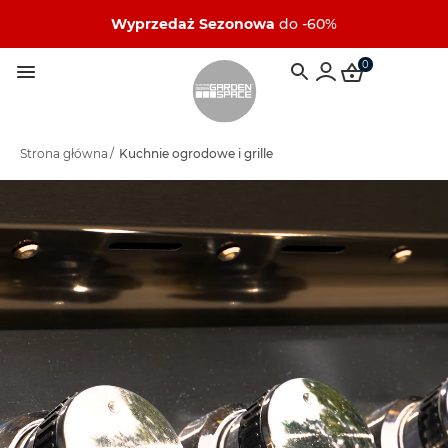
Wyprzedaż Sezonowa
do -60%
0
Strona główna
/
Kuchnie ogrodowe i grille