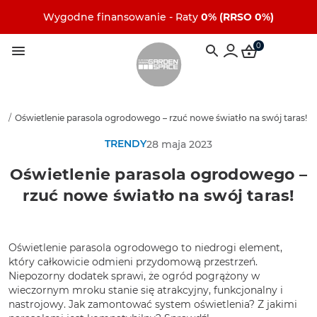
Wygodne finansowanie - Raty
0% (RRSO 0%)
0
dy
/
Oświetlenie parasola ogrodowego – rzuć nowe światło na swój taras!
TRENDY
28 maja 2023
Oświetlenie parasola ogrodowego –
rzuć nowe światło na swój taras!
Oświetlenie parasola ogrodowego to niedrogi element,
który całkowicie odmieni przydomową przestrzeń.
Niepozorny dodatek sprawi, że ogród pogrążony w
wieczornym mroku stanie się atrakcyjny, funkcjonalny i
nastrojowy. Jak zamontować system oświetlenia? Z jakimi