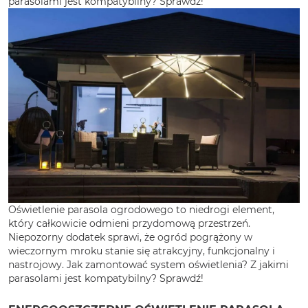
parasolami jest kompatybilny? Sprawdź!
Oświetlenie parasola ogrodowego to niedrogi element,
który całkowicie odmieni przydomową przestrzeń.
Niepozorny dodatek sprawi, że ogród pogrążony w
wieczornym mroku stanie się atrakcyjny, funkcjonalny i
nastrojowy. Jak zamontować system oświetlenia? Z jakimi
parasolami jest kompatybilny? Sprawdź!