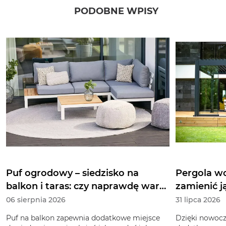
PODOBNE WPISY
Puf ogrodowy – siedzisko na
Pergola wo
balkon i taras: czy naprawdę warto
zamienić 
zainwestować w taki mebel?
06 sierpnia 2026
31 lipca 2026
Puf na balkon zapewnia dodatkowe miejsce
Dzięki nowoc