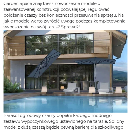
Garden Space znajdziesz nowoczesne modele o
zaawansowanej konstrukcji pozwalającej regulować
położenie czaszy bez konieczności przesuwania sprzętu. Na
jakie modele warto zwrócić uwagę podczas kompletowania
wyposażenia na swój taras? Sprawdź!
Parasol ogrodowy czarny dopełni każdego modnego
zestawu wypoczynkowego ustawionego na tarasie. Solidny
model z dużą czaszą będzie pewną barierą dla szkodliwego