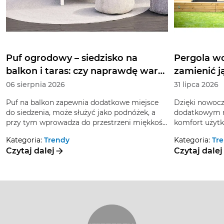
Puf ogrodowy – siedzisko na
Pergola wo
balkon i taras: czy naprawdę warto
zamienić 
zainwestować w taki mebel?
06 sierpnia 2026
31 lipca 2026
Puf na balkon zapewnia dodatkowe miejsce
Dzięki nowoc
do siedzenia, może służyć jako podnóżek, a
dodatkowym r
przy tym wprowadza do przestrzeni miękkość
komfort użytk
i bardziej swobodny rytm. Czy warto znaleźć
można przeksz
Kategoria:
Trendy
Kategoria:
Tr
dla niego miejsce, gdy na balkonie stoi już
zimowy. To sp
Czytaj dalej
Czytaj dalej
fotel lub sofa? A może z powodzeniem zastąpi
którym poran
inne siedzenia?
w czerwcu, jak
ogród cieszy 
Sprawdź, jak 
pergolę i urzą
część roku.