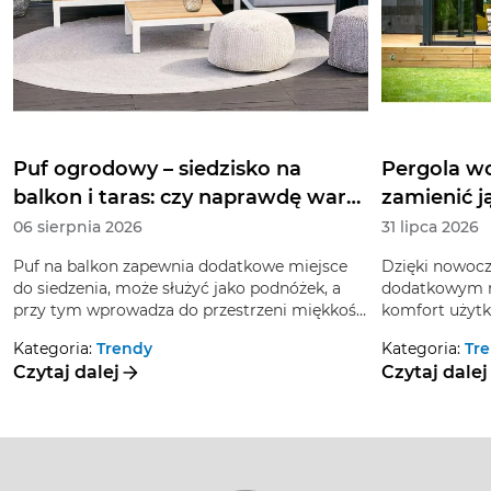
Puf ogrodowy – siedzisko na
Pergola wo
balkon i taras: czy naprawdę warto
zamienić 
zainwestować w taki mebel?
06 sierpnia 2026
31 lipca 2026
Puf na balkon zapewnia dodatkowe miejsce
Dzięki nowoc
do siedzenia, może służyć jako podnóżek, a
dodatkowym r
przy tym wprowadza do przestrzeni miękkość
komfort użytk
i bardziej swobodny rytm. Czy warto znaleźć
można przeksz
Kategoria:
Trendy
Kategoria:
Tr
dla niego miejsce, gdy na balkonie stoi już
zimowy. To sp
Czytaj dalej
Czytaj dalej
fotel lub sofa? A może z powodzeniem zastąpi
którym poran
inne siedzenia?
w czerwcu, jak
ogród cieszy 
Sprawdź, jak 
pergolę i urzą
część roku.