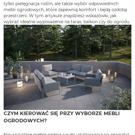
tylko pielęgnacja roślin, ale także wybór odpowiednich
mebli ogrodowych, które zapewnią komfort i będą ozdobą
przestrzeni. W tym artykule znajdziesz wskazówki, jak
wybrać idealne wyposażenie na taras, balkon czy do ogrodu.
CZYM KIEROWAĆ SIĘ PRZY WYBORZE MEBLI
OGRODOWYCH?
Nie wszystkie meble nadają się do użytkowania na zewnątrz,