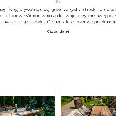
(95)
ię Twoją prywatną oazą, gdzie wszystkie troski i probl
e rattanowe Vimine wniosą do Twojej przydomowej prze
iepowtarzalną estetykę. Od teraz każdorazowe przekroc
odróżą w egzotyczne, ciepłe zakątki globu. Meble rattanowe – natura
Czytaj dalej
spotyka nowoczesność