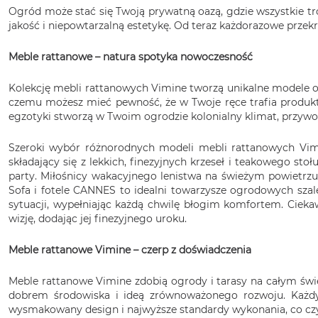
Ogród może stać się Twoją prywatną oazą, gdzie wszystkie t
jakość i niepowtarzalną estetykę. Od teraz każdorazowe przekr
Meble rattanowe – natura spotyka nowoczesność
Kolekcję mebli rattanowych Vimine tworzą unikalne modele o w
czemu możesz mieć pewność, że w Twoje ręce trafia produkt
egzotyki stworzą w Twoim ogrodzie kolonialny klimat, przywoł
Szeroki wybór różnorodnych modeli mebli rattanowych Vimi
składający się z lekkich, finezyjnych krzeseł i teakowego st
party. Miłośnicy wakacyjnego lenistwa na świeżym powietrzu
Sofa i fotele CANNES to idealni towarzysze ogrodowych sza
sytuacji, wypełniając każdą chwilę błogim komfortem. Cieka
wizję, dodając jej finezyjnego uroku.
Meble rattanowe Vimine – czerp z doświadczenia
Meble rattanowe Vimine zdobią ogrody i tarasy na całym świeci
dobrem środowiska i ideą zrównoważonego rozwoju. Każdy
wysmakowany design i najwyższe standardy wykonania, co czy