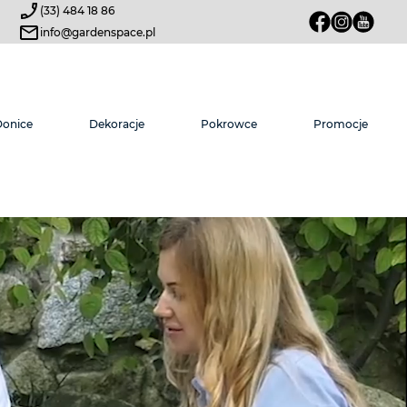
(33) 484 18 86
info@gardenspace.pl
Donice
Dekoracje
Pokrowce
Promocje