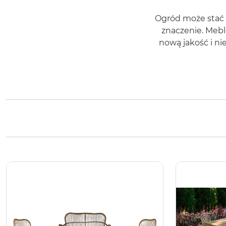
Ogród może stać s
znaczenie. Mebl
nową jakość i n
stanie się inspirującą p