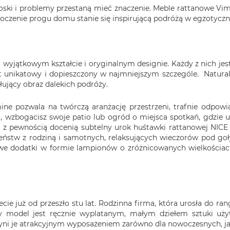
roski i problemy przestaną mieć znaczenie. Meble rattanowe Vi
oczenie progu domu stanie się inspirującą podróżą w egzotyczne
yjątkowym kształcie i oryginalnym designie. Każdy z nich jest
 unikatowy i dopieszczony w najmniejszym szczególe. Natural
ujący obraz dalekich podróży.
ne pozwala na twórczą aranżację przestrzeni, trafnie odpo
ołu, wzbogacisz swoje patio lub ogród o miejsca spotkań, gdzi
 z pewnością docenią subtelny urok huśtawki rattanowej NICE
leństw z rodziną i samotnych, relaksujących wieczorów pod go
we dodatki w formie lampionów o zróżnicowanych wielkościach i
e już od przeszło stu lat. Rodzinna firma, która urosła do ran
 model jest ręcznie wyplatanym, małym dziełem sztuki użyt
ni je atrakcyjnym wyposażeniem zarówno dla nowoczesnych, jak 