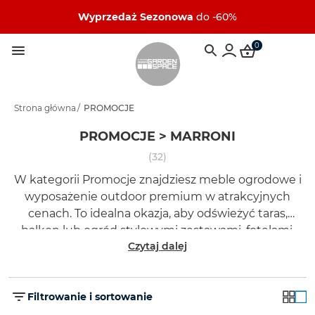
Wyprzedaż Sezonowa
do -60%
0
Strona główna
/
PROMOCJE
PROMOCJE > MARRONI
(32)
W kategorii Promocje znajdziesz meble ogrodowe i
wyposażenie outdoor premium w atrakcyjnych
cenach. To idealna okazja, aby odświeżyć taras,
balkon lub ogród stylowymi zestawami, fotelami,
Czytaj dalej
stołami i dodatkami Garden Space.
Filtrowanie i sortowanie