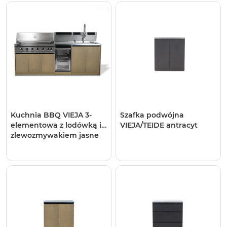
szafką z szufladami i
szafką podwójną kaszmir
1938 OUTLET
Kuchnia BBQ VIEJA 3-
Szafka podwójna
elementowa z lodówką i
VIEJA/TEIDE antracyt
zlewozmywakiem jasne
drewno