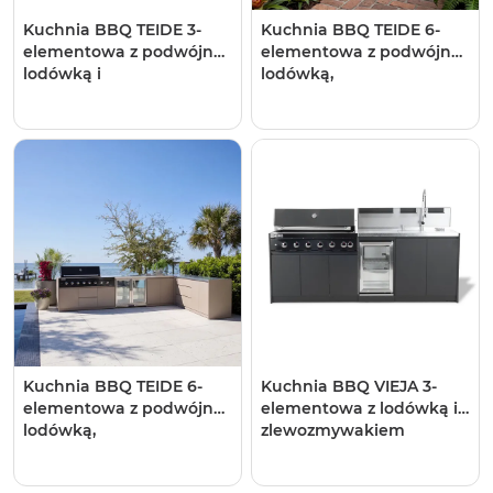
Kuchnia BBQ TEIDE 3-
Kuchnia BBQ TEIDE 6-
elementowa z podwójną
elementowa z podwójną
lodówką i
lodówką,
zlewozmywakiem jasne
zlewozmywakiem,
drewno
elementem narożnym,
szafką z szufladami i
szafką podwójną ciemne
drewno 1941 OUTLET
Kuchnia BBQ TEIDE 6-
Kuchnia BBQ VIEJA 3-
elementowa z podwójną
elementowa z lodówką i
lodówką,
zlewozmywakiem
zlewozmywakiem,
antracyt
elementem narożnym,