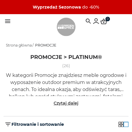
Wyprzedaż Sezonowa
do -60%
0
Strona główna
/
PROMOCJE
PROMOCJE > PLATINUM®
(26)
W kategorii Promocje znajdziesz meble ogrodowe i
wyposażenie outdoor premium w atrakcyjnych
cenach. To idealna okazja, aby odświeżyć taras,
balkon lub ogród stylowymi zestawami, fotelami,
Czytaj dalej
stołami i dodatkami Garden Space.
Filtrowanie i sortowanie