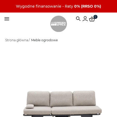
Wygodne finansowanie - Raty
0% (RRSO 0%)
0
Strona główna
/
Meble ogrodowe