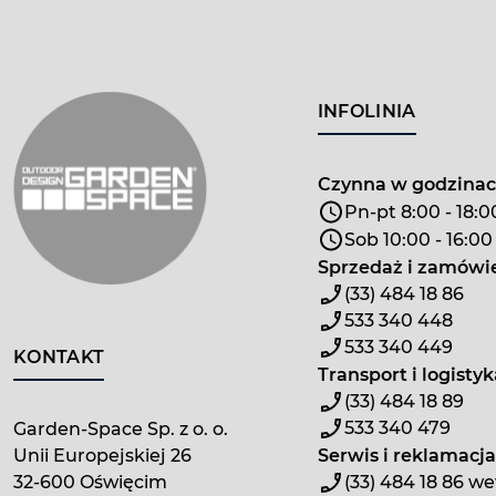
INFOLINIA
Czynna w godzina
Pn-pt 8:00 - 18:0
Sob 10:00 - 16:00
Sprzedaż i zamówi
(33) 484 18 86
533 340 448
533 340 449
KONTAKT
Transport i logistyk
(33) 484 18 89
533 340 479
Garden-Space Sp. z o. o.
Unii Europejskiej 26
Serwis i reklamacja
32-600 Oświęcim
(33) 484 18 86 we