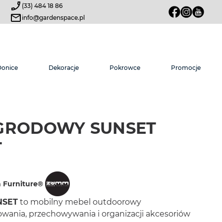
(33) 484 18 86
info@gardenspace.pl
Donice
Dekoracje
Pokrowce
Promocje
GRODOWY SUNSET
T
Furniture®
NSET
to mobilny mebel outdoorowy
wania, przechowywania i organizacji akcesoriów