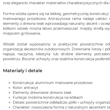
oraz elegancki charakter materiałów charakterystycznych dla 
Forma wózka opiera się na lekkiej, geometrycznej konstrukc
malowanego proszkowo. Antracytowa rama nadaje całości n
elementy z drewna teak wprowadzają naturalny akcent i ociepl
kółkom wózek można łatwo przemieszczać między strefą wyp
miejscem grillowania.
Wózek został wyposażony w praktyczne powierzchnie odkł
organizację akcesoriów outdoorowych. Drewniane listwy i pół
napoje, naczynia, tekstylia lub drobne elementy potrze
powietrzu. Boczne uchwyty oraz stabilna konstrukcja podkreś
Materiały i detale
Konstrukcja: aluminium malowane proszkowo
Kolor: antracyt
Elementy drewniane: drewno teak
Funkcje: mobilna konstrukcja na kółkach
Detale: powierzchnie odkładcze, półki i uchwyty organiz
Charakter: nowoczesna forma z naturalnym akcentem 