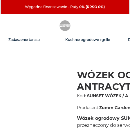
Wygodne finansowanie - Raty
0% (RRSO 0%)
Zadaszenie tarasu
Kuchnie ogrodowe i grille
WÓZEK O
ANTRACY
Kod:
SUNSET WÓZEK / A
Producent:
Zumm Garden 
Wózek ogrodowy SU
przeznaczony do serwo