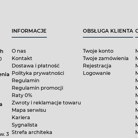
INFORMACJE
OBSŁUGA KLIENTA
O nas
Twoje konto
ch
Kontakt
Twoje zamówienia
M
0
Dostawa i płatność
Rejestracja
Polityka prywatności
Logowanie
enia
Regulamin
M
Regulamin promocji
M
Raty 0%
Zwroty i reklamacje towaru
a
Mapa serwisu
Kariera
M
Sygnalista
M
Strefa architeka
w. 3