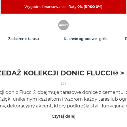
Wygodne finansowanie - Raty
0% (RRSO 0%)
Zadaszenie tarasu
Kuchnie ogrodowe i grille
EDAŻ KOLEKCJI DONIC FLUCCI® > 
(3)
ji donic Flucci® obejmuje tarasowe donice z cementu, 
Dzięki unikalnym kształtom i wzorom każdy taras lub og
y, dekoracyjny akcent, który podkreśla styl i funkcjonal
Czytaj dalej