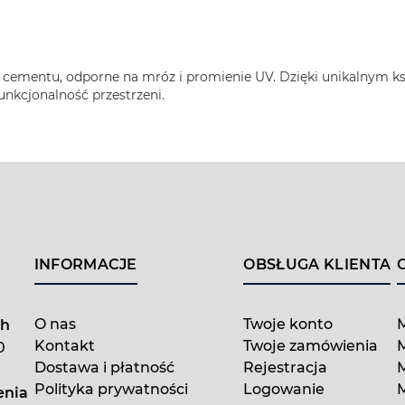
z cementu, odporne na mróz i promienie UV. Dzięki unikalnym k
funkcjonalność przestrzeni.
INFORMACJE
OBSŁUGA KLIENTA
O nas
Twoje konto
ch
Kontakt
Twoje zamówienia
M
0
Dostawa i płatność
Rejestracja
Polityka prywatności
Logowanie
enia