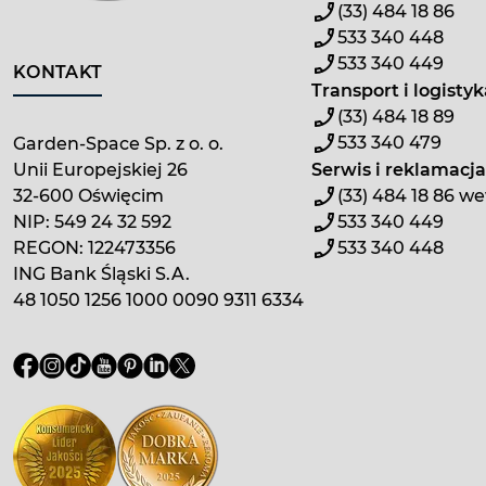
(33) 484 18 86
533 340 448
533 340 449
KONTAKT
Transport i logistyk
(33) 484 18 89
533 340 479
Garden-Space Sp. z o. o.
Unii Europejskiej 26
Serwis i reklamacja
32-600 Oświęcim
(33) 484 18 86 we
NIP: 549 24 32 592
533 340 449
REGON: 122473356
533 340 448
ING Bank Śląski S.A.
48 1050 1256 1000 0090 9311 6334