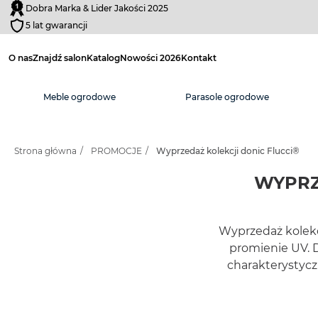
Dobra Marka & Lider Jakości 2025
5 lat gwarancji
O nas
Znajdź salon
Katalog
Nowości 2026
Kontakt
Meble ogrodowe
Parasole ogrodowe
Strona główna
/
PROMOCJE
/
Wyprzedaż kolekcji donic Flucci®
WYPRZ
Wyprzedaż kolekc
promienie UV. 
charakterystyczn