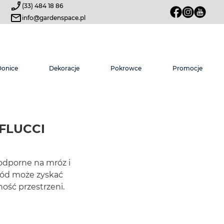
(33) 484 18 86
info@gardenspace.pl
Donice
Dekoracje
Pokrowce
Promocje
FLUCCI
odporne na mróz i
ród może zyskać
ność przestrzeni.